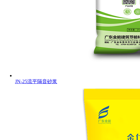
JN-25流平隔音砂浆